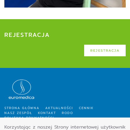
REJESTRACJA
REJESTRACJA
STRONA GŁÓWNA
AKTUALNOŚCI
CENNIK
NASZ ZESPÓŁ
KONTAKT
RODO
POLITYKA PRYWATNOŚCI
Korzystając z naszej Strony internetowej użytkownik