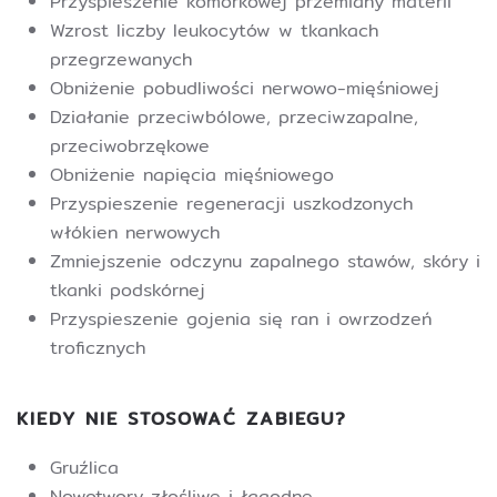
Przyspieszenie komórkowej przemiany materii
Wzrost liczby leukocytów w tkankach
przegrzewanych
Obniżenie pobudliwości nerwowo-mięśniowej
Działanie przeciwbólowe, przeciwzapalne,
przeciwobrzękowe
Obniżenie napięcia mięśniowego
Przyspieszenie regeneracji uszkodzonych
włókien nerwowych
Zmniejszenie odczynu zapalnego stawów, skóry i
tkanki podskórnej
Przyspieszenie gojenia się ran i owrzodzeń
troficznych
KIEDY NIE STOSOWAĆ ZABIEGU?
Gruźlica
Nowotwory złośliwe i łagodne