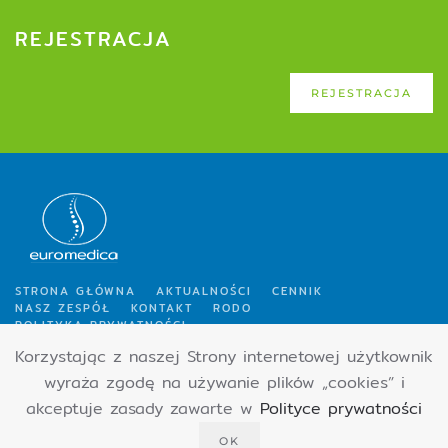
REJESTRACJA
REJESTRACJA
STRONA GŁÓWNA
AKTUALNOŚCI
CENNIK
NASZ ZESPÓŁ
KONTAKT
RODO
POLITYKA PRYWATNOŚCI
Korzystając z naszej Strony internetowej użytkownik
wyraża zgodę na używanie plików „cookies” i
Copyright 2025 - Euromedica Sp. z o.o. | Projekt i realizacja:
Studio113
akceptuje zasady zawarte w
Polityce prywatności
OK