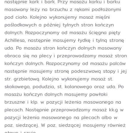
następnie kark i bark. Przy masażu karku i barku
masowany leży na brzuchu z rękami podłożonymi
pod ciało. Kolejno wykonujemy masaż mięśni
pośladkowych a później tylnych stron kończyn
dolnych. Rozpoczynamy od masażu ścięgna pięty
Achillesa, następnie masujemy łydkę i tylną stronę
uda. Po masażu stron kończyn dolnych masowany
obraca się na plecy i przeprowadzamy masaż stron
kończyn dolnych. Rozpoczynamy od masażu palców
następnie masujemy stronę podeszwową stopy i jej
str. grzbietową. Kolejno wykonujemy masaż st.
skokowego, podudzia, st. kolanowego oraz uda. Po
masażu kończyn dolnych masujemy powłoki
brzuszne i klp. w pozycji leżenia masowanego na
plecach. Następnie przeprowadzamy masaż kk.g w
pozycji leżenia masowanego na plecach albo w
poz. siedzącej. W poz. siedzącej masujemy również
głowę i szyję.