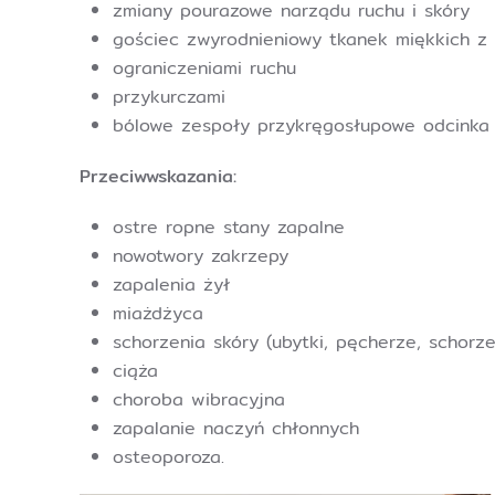
zmiany pourazowe narządu ruchu i skóry
gościec zwyrodnieniowy tkanek miękkich z
ograniczeniami ruchu
przykurczami
bólowe zespoły przykręgosłupowe odcinka
Przeciwwskazania:
ostre ropne stany zapalne
nowotwory zakrzepy
zapalenia żył
miażdżyca
schorzenia skóry (ubytki, pęcherze, schorz
ciąża
choroba wibracyjna
zapalanie naczyń chłonnych
osteoporoza.