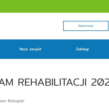
Rejestracja
Nasz zespół
Zabiegi
M REHABILITACJI 20
wo Biskupie!