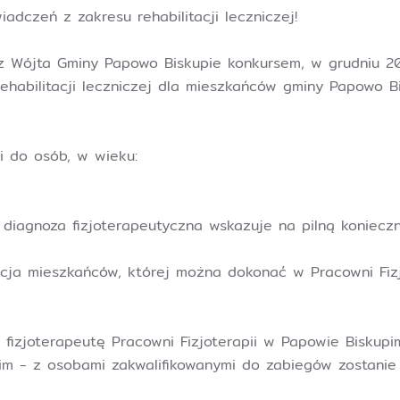
dczeń z zakresu rehabilitacji leczniczej!️
z Wójta Gminy Papowo Biskupie konkursem, w grudniu 2
ehabilitacji leczniczej dla mieszkańców gminy Papowo B
i do osób, w wieku:
 diagnoza fizjoterapeutyczna wskazuje na pilną konieczn
racja mieszkańców, której można dokonać w Pracowni Fizj
fizjoterapeutę Pracowni Fizjoterapii w Papowie Biskup
 - z osobami zakwalifikowanymi do zabiegów zostanie 