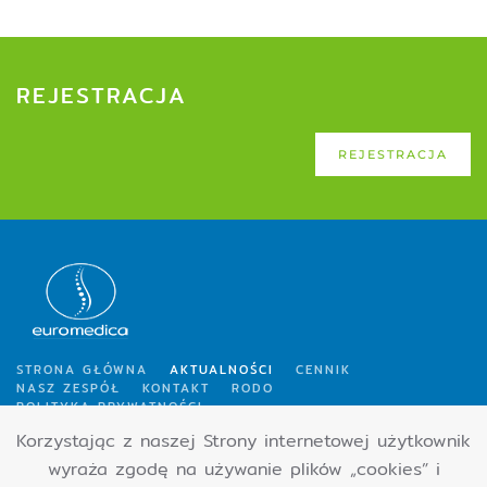
REJESTRACJA
REJESTRACJA
STRONA GŁÓWNA
AKTUALNOŚCI
CENNIK
NASZ ZESPÓŁ
KONTAKT
RODO
POLITYKA PRYWATNOŚCI
Korzystając z naszej Strony internetowej użytkownik
wyraża zgodę na używanie plików „cookies” i
Copyright 2025 - Euromedica Sp. z o.o. | Projekt i realizacja:
Studio113